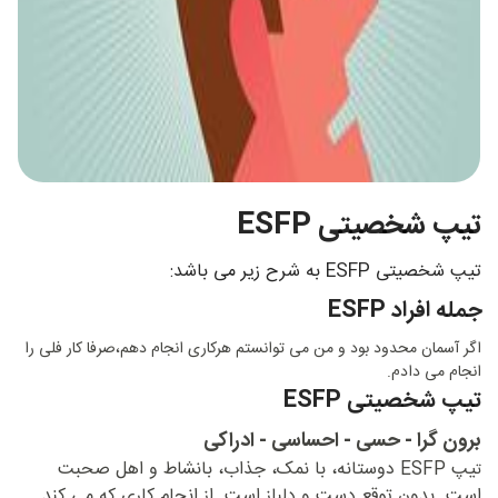
تیپ شخصیتی ESFP
تیپ شخصیتی
ESFP
به شرح زیر می باشد:
جمله افراد ESFP
اگر آسمان محدود بود و من می توانستم هرکاری انجام دهم،صرفا کار فلی را
انجام می دادم.
تیپ شخصیتی ESFP
برون گرا - حسی - احساسی - ادراکی
یپ ESFP دوستانه، با نمک، جذاب، بانشاط و اهل صحبت
ت
است. بدون توقع دست و دلباز است. از انجام کاری که می کند