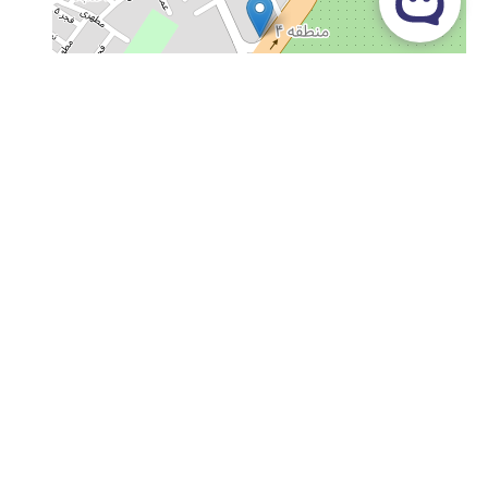
کرج-مهرشهر- بلوار ارم- نبش خیابان افشار-ساختمان دارا طبقه 4
واحد 24
09123685827
02691099432
info@danayar.com